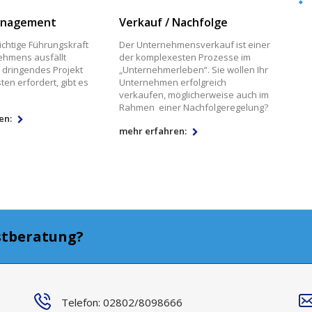
anagement
Verkauf / Nachfolge
chtige Führungskraft
Der Unternehmensverkauf ist einer
ehmens ausfällt
der komplexesten Prozesse im
 dringendes Projekt
„Unternehmerleben“. Sie wollen Ihr
ten erfordert, gibt es
Unternehmen erfolgreich
verkaufen, möglicherweise auch im
Rahmen einer Nachfolgeregelung?
en:
mehr erfahren:
stberatung?
Telefon: 02802/8098666