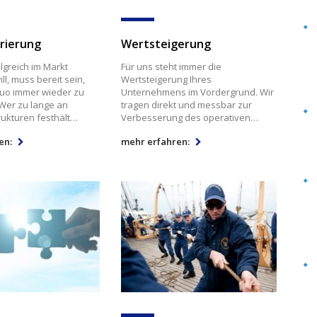
rierung
Wertsteigerung
lgreich im Markt
Für uns steht immer die
l, muss bereit sein,
Wertsteigerung Ihres
uo immer wieder zu
Unternehmens im Vordergrund. Wir
Wer zu lange an
tragen direkt und messbar zur
rukturen festhält…
Verbesserung des operativen…
en:
mehr erfahren: