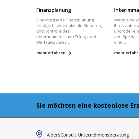
Finanzplanung
Interimm
Eine integrierte Finanzplanung
Wenn eine wi
ermöglicht eine optimale Steuerung
Ihres Untern
und Kontrolle des
und/oder ein
unternehmerischen Erfolgs und
den Spezialis
Wertzuwachses…
eine…
mehr erfahren:
mehr erfahr
Sie möchten eine kostenlose Er
AlbersConsult Unternehmensberatung